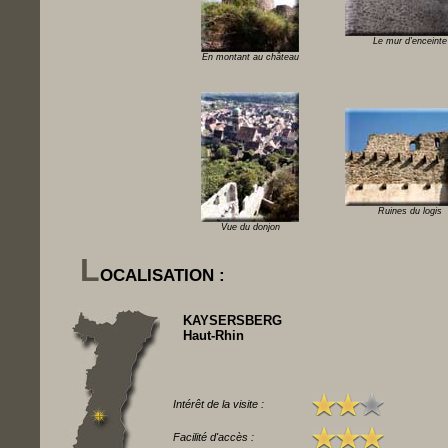
Le mur d'enceinte
En montant au château
Ruines du logis
Vue du donjon
L
OCALISATION :
KAYSERSBERG
Haut-Rhin
Intérêt de la visite :
Facilité d'accès :