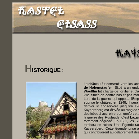
H
ISTORIQUE :
Le château fut construit vers les a
de Hohenstaufen
. Situé à un endo
Woelflin
fut chargé de fortifier et d
ville située en contre-bas et pas mo
Lors de la guerre qui opposa l'Em
suprise le château en 1248. Il sera
dernier le conservera jusqu'en 1
Kaysersberg est élevée au rang de vi
destinées à accroitre son confort et 
la guerre des Rustauds. C'est
Laza
fortement dégradé. En 1632, les S
tombera en ruines. Une légende ra
Kaysersberg. Cette légende, prise au
qui contribuèrent au délabrement des