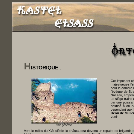
H
ISTORIQUE :
Cet imposant c
majestueuse l'en
pour le compte 
l'évêque de St
Nassau, empereur
Le siège traine
par une puissan
destiné à en d
cependant aux H
Henri de Mull
venir.
Vue générale
Vers le milieu du XVe siècle, le château est devenu un repaire de brigands