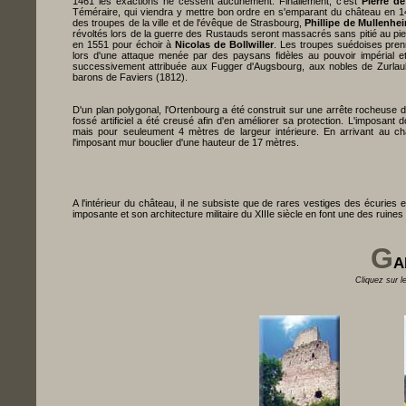
1461 les exactions ne cessent aucunement. Finallement, c'est
Pierre d
Téméraire, qui viendra y mettre bon ordre en s'emparant du château en 1
des troupes de la ville et de l'évêque de Strasbourg,
Phillipe de Mullenhe
révoltés lors de la guerre des Rustauds seront massacrés sans pitié au p
en 1551 pour échoir à
Nicolas de Bollwiller
. Les troupes suédoises pren
lors d'une attaque menée par des paysans fidèles au pouvoir impérial e
successivement attribuée aux Fugger d'Augsbourg, aux nobles de Zurlaub
barons de Faviers (1812).
D'un plan polygonal, l'Ortenbourg a été construit sur une arrête rocheuse 
fossé artificiel a été creusé afin d'en améliorer sa protection. L'imposan
mais pour seuleument 4 mètres de largeur intérieure. En arrivant au 
l'imposant mur bouclier d'une hauteur de 17 mètres.
A l'intérieur du château, il ne subsiste que de rares vestiges des écuries 
imposante et son architecture militaire du XIIIe siècle en font une des ruines 
G
A
Cliquez sur l