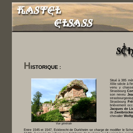
H
ISTORIQUE :
Situé à 385 mèt
XIIIe siècle à l'i
venu y chasser
Strasbourg
Con
son neveu
Jea
strasbourgeoise.
Strasbourg
Fré
brièvement occ
Jacques de Li
de
Zweibrücke
chevalier
Wolfg
Vue générale
Entre 1545 et 1547, Eckbrecht de Durkheim se charge de modifier le Schoen